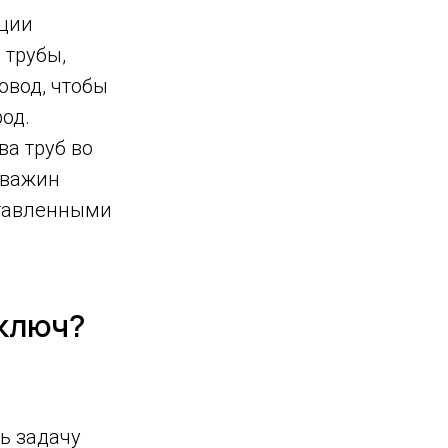
ации
 трубы,
овод, чтобы
род.
а труб во
кважин
ставленными
 ключ?
ь задачу