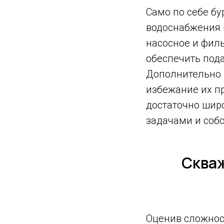
Само по себе б
водоснабжения н
насосное и фил
обеспечить пода
Дополнительно 
избежание их п
достаточно широ
задачами и соб
Скваж
Оценив сложност