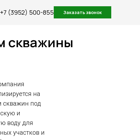
+7 (3952) 500-855
Заказать звонок
м скважины
омпания
лизируется на
и скважин под
ескую и
ую воду для
ных участков и