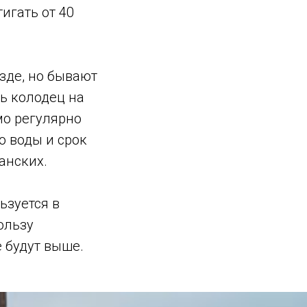
игать от 40
зде, но бывают
ть колодец на
мо регулярно
о воды и срок
анских.
ьзуется в
ользу
 будут выше.