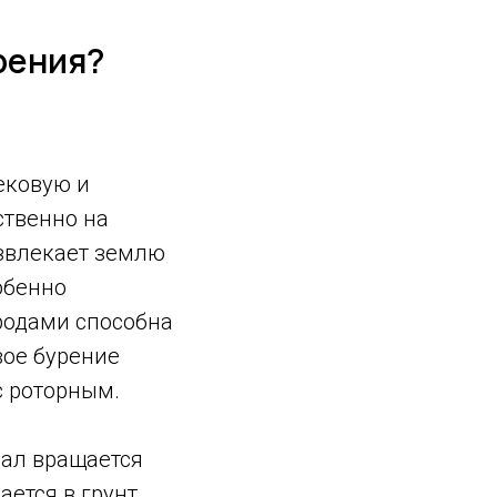
рения?
ековую и
ственно на
извлекает землю
обенно
родами способна
вое бурение
с роторным.
вал вращается
ется в грунт.