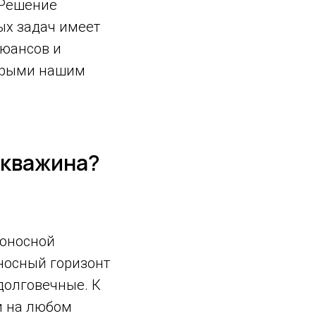
 Решение
ых задач имеет
нюансов и
торыми нашим
скважина?
доносной
носный горизонт
долговечные. К
и на любом