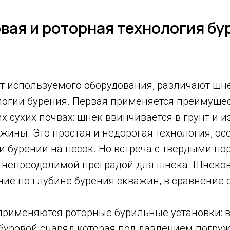
вая и роторная технология бу
от используемого оборудования, различают шн
логии бурения. Первая применяется преимуще
х сухих почвах: шнек ввинчивается в грунт и 
жины. Это простая и недорогая технология, ос
и бурении на песок. Но встреча с твердыми по
й непреодолимой преградой для шнека. Шнеко
ие по глубине бурения скважин, в сравнение 
 применяются роторные бурильные установки: 
 буровой снаряд которая под давлением погружа