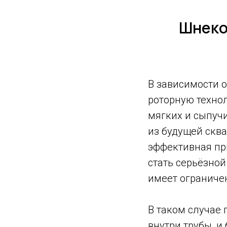
Шнеко
В зависимости 
роторную техно
мягких и сыпучи
из будущей сква
эффективная пр
стать серьёзно
имеет ограничен
В таком случае
внутри трубы, и