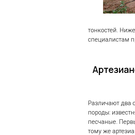
тонкостей. Ниж
специалистам пр
Артезиан
Различают два 
породы: извест
песчаные. Первы
тому же артези