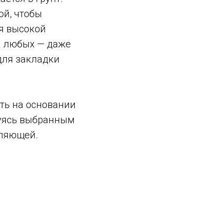
ой, чтобы
ся высокой
а любых — даже
для закладки
ать на основании
вуясь выбранным
вляющей.