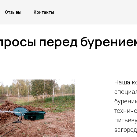
Отзывы
Контакты
просы перед бурение
Наша к
специа
бурени
технич
питьев
загород