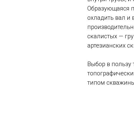
Образующаяся п
охладить вал и 
производительн
скалистых — гру
артезианских с
Выбор в пользу 
топографически
типом скважины