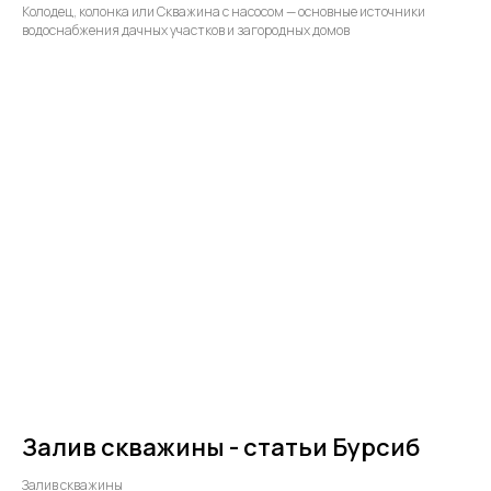
Колодец, колонка или Скважина с насосом — основные источники
водоснабжения дачных участков и загородных домов
Залив скважины - статьи Бурсиб
Залив скважины