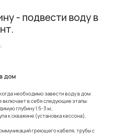
ну - подвести воду в
нт.
:
в дом
когда необходимо завести воду в дом.
е включает в себя следующие этапы:
имую глубину 1.5-3.м.,
упа к скважине (установка кессона),
коммуникаций греющего кабеля, трубы с