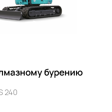
алмазному бурению
S 240