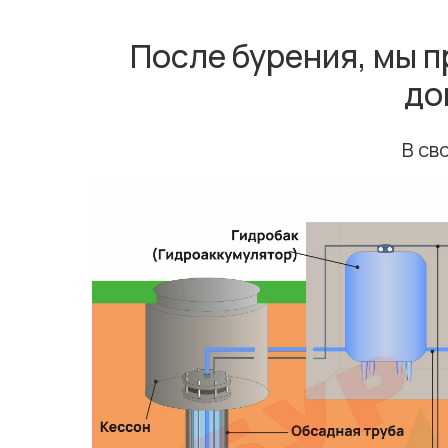
После бурения, мы п
до
В св