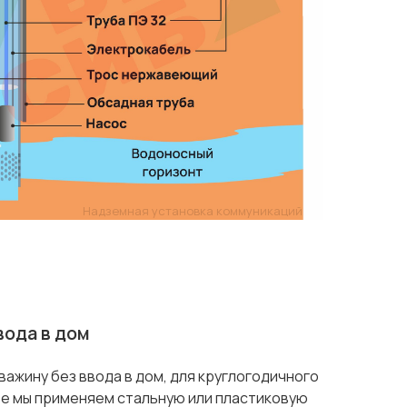
Надземная установка коммуникаций
вода в дом
важину без ввода в дом, для круглогодичного
те мы применяем стальную или пластиковую