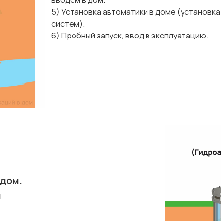
вводом в дом.
5) Установка автоматики в доме (установка
систем).
6) Пробный запуск, ввод в эксплуатацию.
 дом.
й