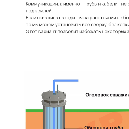
Коммуникации, а именно - трубы и кабели - н
под землёй.
Если скважина находится на расстоянии не бо
то мы можем установить всё сверху, без копк
Этот вариант позволит избежать некоторых за